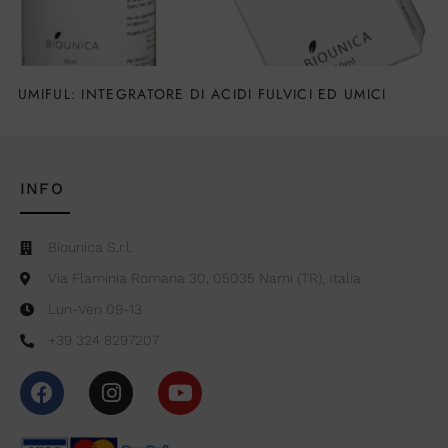
UMIFUL: INTEGRATORE DI ACIDI FULVICI ED UMICI
INFO
Biounica S.r.l.
Via Flaminia Romana 30, 05035 Narni (TR), Italia
Lun-Ven 09-13
+39 324 8297207