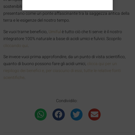
sostenibili per le sfide della salute moderna, gli acidi umici si
presentano come un ponte affascinante tra la saggezza antica della
terra e le esigenze del nostro tempo.
Se vuoi trarne beneficio,
Umiful
è tutto ciò che ti serve: è il nostro
integratore 100% naturale a base di acidi umici e fulvici. Scoprilo
cliccando qui
.
Se invece vuoi prima approfondire, da un punto di vista scientifico,
quanto di buono possono fare gli acidi umici,
clicca qui per un
riepilogo dei benefici e, per ciascuno di essi, tutte le relative fonti
scientifiche
.
Condividilo: