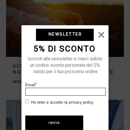
NEWSLETTER
5% DI SCONTO
Iscriviti alla newsletter e ricevi subito 
un codice sconto personale del 5% 
ACIDI UMICI: I GUARDIANI
NATURALI DELLA NOSTRA SALUTE
valido per il tuo prossimo ordine
LEGGI TUTTO
*
Email
Ho letto e accetto la
privacy policy