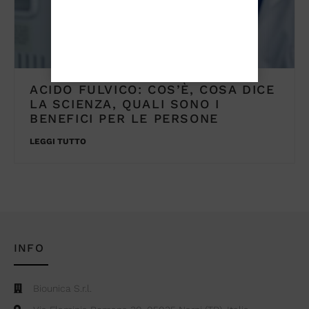
ACIDO FULVICO: COS’È, COSA DICE
LA SCIENZA, QUALI SONO I
BENEFICI PER LE PERSONE
LEGGI TUTTO
INFO
Biounica S.r.l.