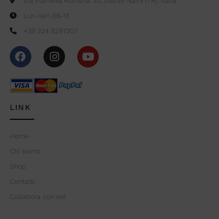
Via Flaminia Romana 30, 05035 Narni (TR), Italia
Lun-Ven 09-13
+39 324 8297207
LINK
Home
Chi siamo
Shop
Contatti
Collabora con noi