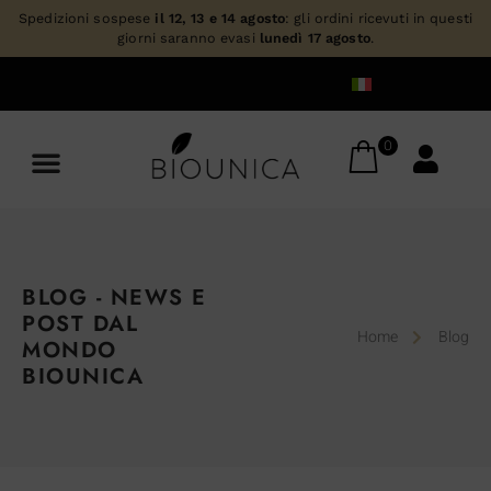
Spedizioni sospese
il 12, 13 e 14 agosto
: gli ordini ricevuti in questi
giorni saranno evasi
lunedì 17 agosto
.
0
BLOG - NEWS E
POST DAL
Home
Blog
MONDO
BIOUNICA