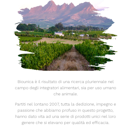
Biounica è il risultato di una ricerca pluriennale nel
campo degli integratori alimentari, sia per uso umano
che animale.
Partiti nel lontano 2007, tutta la dedizione, impegno e
passione che abbiamo profuso in questo progetto,
hanno dato vita ad una serie di prodotti unici nel loro
genere che si elevano per qualità ed efficacia.