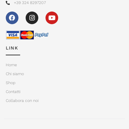
+39 324 8297207
LINK
Home
Chi siamo
Shop
Contatti
Collabora con noi