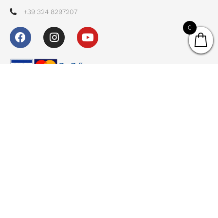
+39 324 8297207
0
LINK
Home
Chi siamo
Shop
Contatti
Collabora con noi