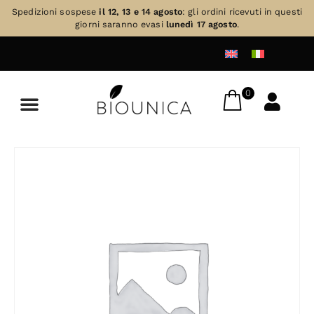
Spedizioni sospese
il 12, 13 e 14 agosto
: gli ordini ricevuti in questi
giorni saranno evasi
lunedì 17 agosto
.
0