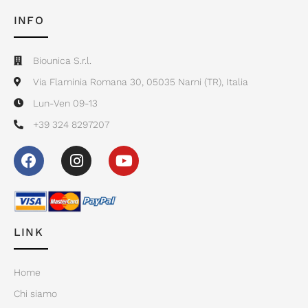
INFO
Biounica S.r.l.
Via Flaminia Romana 30, 05035 Narni (TR), Italia
Lun-Ven 09-13
+39 324 8297207
LINK
Home
Chi siamo