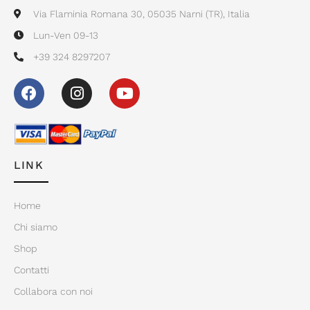
Via Flaminia Romana 30, 05035 Narni (TR), Italia
Lun-Ven 09-13
+39 324 8297207
LINK
Home
Chi siamo
Shop
Contatti
Collabora con noi