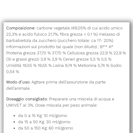
Composizione
: carbone vegetale (49,05% di cui acido umico
22,3% e acido fulvico 21,7%, fibra grezza < 0.1 %) melasso di
barbabietola da zucchero (zucchero totale: ca 17- 20%).
Informazioni sul prodotto tal quale (non diluito) : B** A*
Proteina grezza 37,70 % 37,70 % Cellulosa grezza 22,9 % 22,9 %
Oli e grassi grezzi 3,9 % 3,9 % Ceneri grezze 5,5 % 5,5 %
Umidità 19,55 % 19,55 % Lisina 9,74 % Metionina 5,74 % Sodio
0,54 %
Modo
d’uso
: Agitare prima dell’assunzione da parte
dell’animale.
Dosaggio consigliato
: Preparare una miscela di acqua e
UMIVET al 3%. Dose miscela per peso animale:
da 0 a 15 Kg: 10 ml/giorno
da 15 a 50 Kg: 30 ml/giorno
da 50 a 150 Kg: 60 ml/giorno