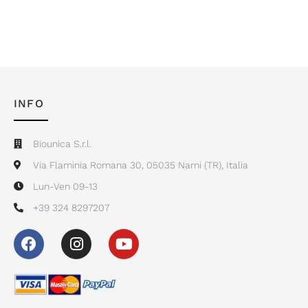
INFO
Biounica S.r.l.
Via Flaminia Romana 30, 05035 Narni (TR), Italia
Lun-Ven 09-13
+39 324 8297207