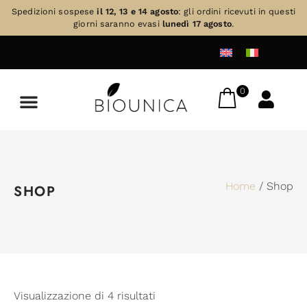
Spedizioni sospese
il 12, 13 e 14 agosto
: gli ordini ricevuti in questi
giorni saranno evasi
lunedì 17 agosto
.
0
Home
/ Shop
SHOP
Visualizzazione di 4 risultati